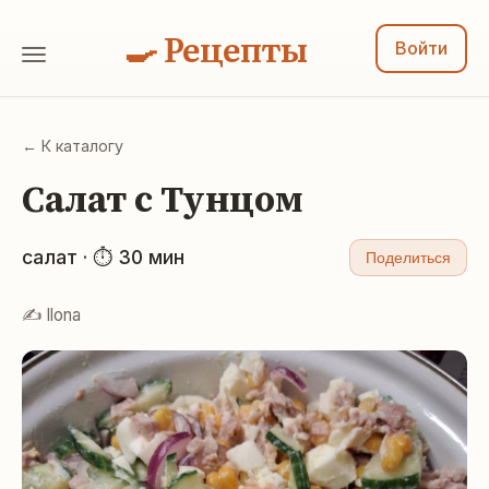
🍳 Рецепты
Войти
← К каталогу
Салат с Тунцом
салат · ⏱ 30 мин
Поделиться
✍️ Ilona