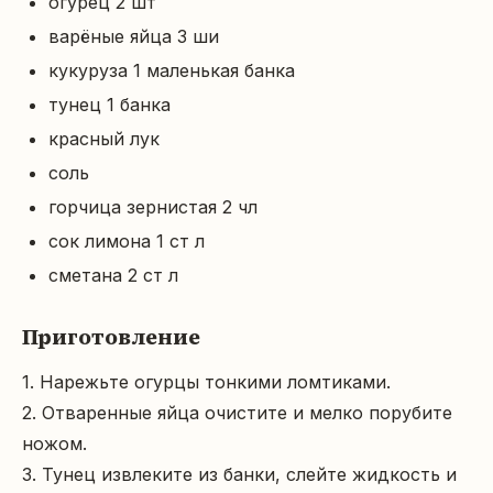
огурец 2 шт
варёные яйца 3 ши
кукуруза 1 маленькая банка
тунец 1 банка
красный лук
соль
горчица зернистая 2 чл
сок лимона 1 ст л
сметана 2 ст л
Приготовление
1. Нарежьте огурцы тонкими ломтиками.

2. Отваренные яйца очистите и мелко порубите 
ножом.

3. Тунец извлеките из банки, слейте жидкость и 