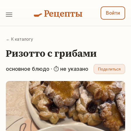
🍳 Рецепты
Войти
← К каталогу
Ризотто с грибами
основное блюдо · ⏱ не указано
Поделиться