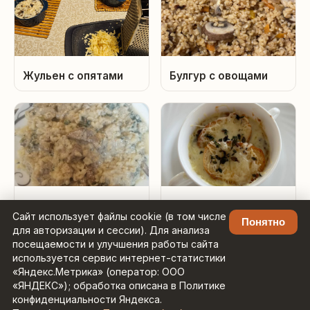
Жульен с опятами
Булгур с овощами
Булгур с куриной
Луковый суп
Сайт использует файлы cookie (в том числе
печенкой в
Понятно
для авторизации и сессии). Для анализа
сметанном соусе
посещаемости и улучшения работы сайта
используется сервис интернет-статистики
«Яндекс.Метрика» (оператор: ООО
«ЯНДЕКС»); обработка описана в Политике
конфиденциальности Яндекса.