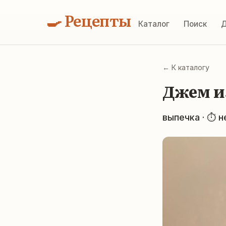
🍳 Рецепты
Каталог
Поиск
Д
← К каталогу
Джем и
выпечка · ⏱ н