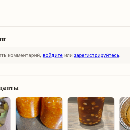
ии
ить комментарий,
войдите
или
зарегистрируйтесь
.
ецепты