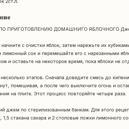
к 2ст.л.
ние
ПО ПРИГОТОВЛЕНИЮ ДОМАШНИГО ЯБЛОЧНОГО Джем
начните с очистки яблок, затем нарежьте их кубиками
 лимонный сок и перемешайте его с нарезанными ябло
ом и оставьте на некоторое время, пока яблоки не отд
несколько этапов. Сначала доведите смесь до кипения
нут, помешивая, а после чего выключите огонь и остав
ния на плите. Этот процесс повторяйте четыре раза.

ий джем по стерилизованным банкам. Для этого рецеп
к, 1,5 стакана сахара и 2 столовые ложки лимонного со