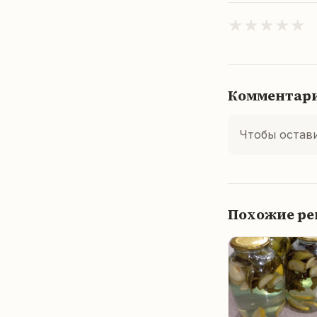
★
★
★
★
★
Комментар
Чтобы остав
Похожие р