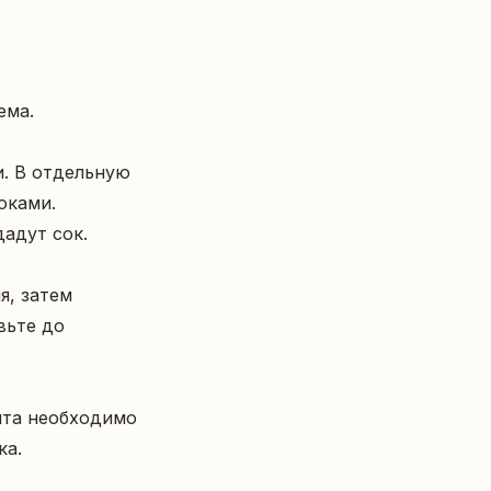
а.

. В отдельную 
ками. 
адут сок.

, затем 
ьте до 
та необходимо 
ка.