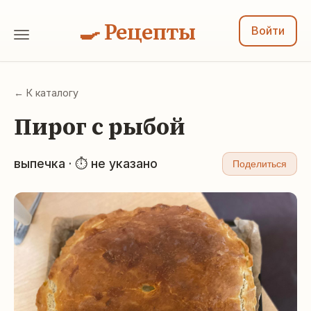
🍳 Рецепты
Войти
← К каталогу
Пирог с рыбой
выпечка · ⏱ не указано
Поделиться