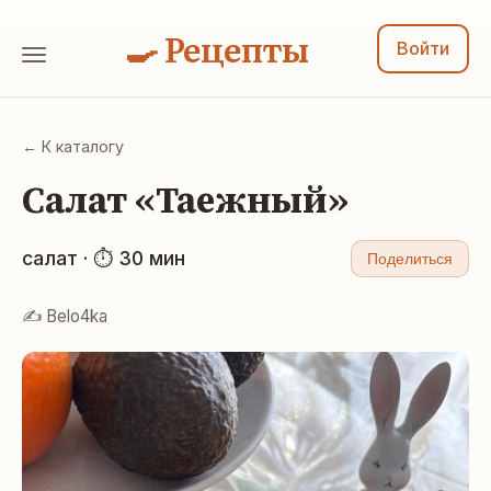
🍳 Рецепты
Войти
← К каталогу
Салат «Таежный»
салат · ⏱ 30 мин
Поделиться
✍️ Belo4ka