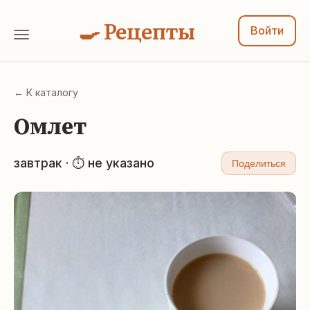
🍳 Рецепты
Войти
← К каталогу
Омлет
завтрак · ⏱ не указано
Поделиться