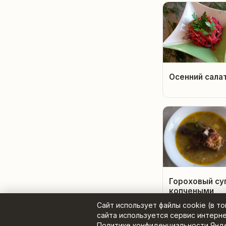
Осенний сала
Гороховый су
копчеными
ребрышками
Сайт использует файлы cookie (в т
сайта используется сервис интерн
Политике конфиденциальности Янд