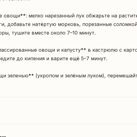
е овощи**: мелко нарезанный лук обжарьте на растит
и, добавьте натёртую морковь, порезанные соломкой
ры, тушите вместе около 7–10 минут.

пассированные овощи и капусту** в кастрюлю с карто
едите до кипения и варите ещё 5–7 минут.

щи зеленью** (укропом и зелёным луком), перемешайт