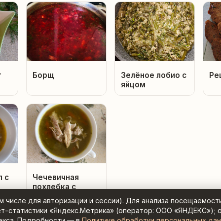
т
Борщ
Зелёное лобио с
Ре
яйцом
п с
Чечевичная
похлебка с
карри
ом числе для авторизации и сессии). Для анализа посещаемост
ет-статистики «Яндекс.Метрика» (оператор: ООО «ЯНДЕКС»); 
екса. Подробности — в
Политике обработки персональных да