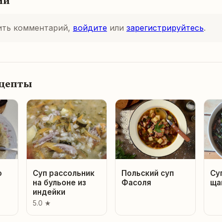
ии
ить комментарий,
войдите
или
зарегистрируйтесь
.
ецепты
ю
Суп рассольник
Польский суп
Су
на бульоне из
Фасоля
ща
индейки
5.0 ★