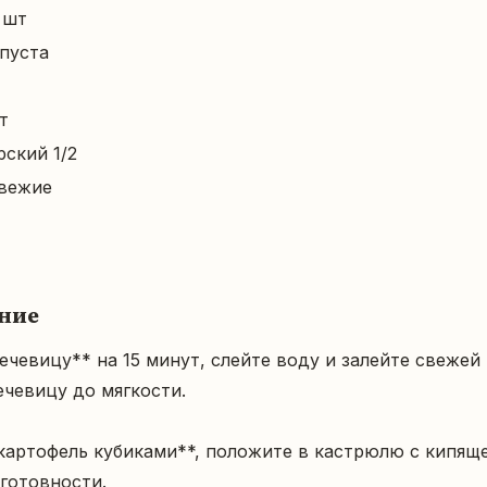
 шт
пуста
т
рский 1/2
вежие
ние
чечевицу** на 15 минут, слейте воду и залейте свежей 
чевицу до мягкости.

картофель кубиками**, положите в кастрюлю с кипяще
готовности.
