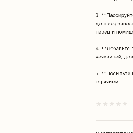
3. **Пассируйт
до прозрачност
перец и помидо
4. **Добавьте 
чечевицей, дов
5. **Посыпьте 
горячими.
★
★
★
★
★