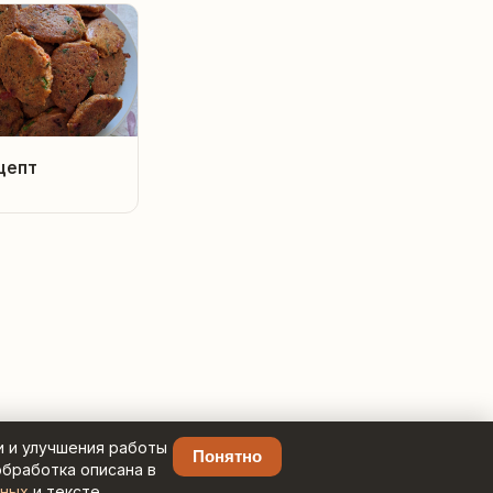
цепт
и и улучшения работы
Понятно
обработка описана в
нных
и тексте