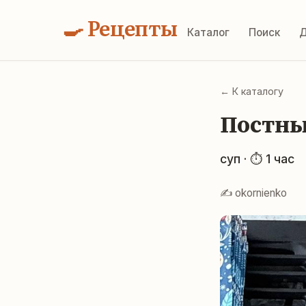
🍳 Рецепты
Каталог
Поиск
Д
← К каталогу
Постны
суп · ⏱ 1 час
✍️ okornienko