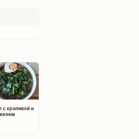
п с крапивой и
велем