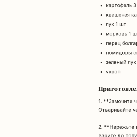
картофель 3
квашеная ка
лук 1 шт
морковь 1 ш
перец болга
помидоры с
зеленый лук
укроп
Приготовле
1. **Замочите 
Отваривайте че
2. **Нарежьте 
варите до полу