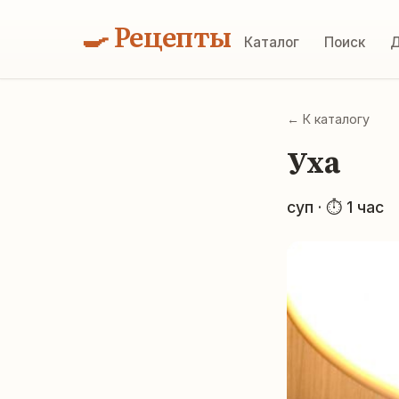
🍳 Рецепты
Каталог
Поиск
Д
← К каталогу
Уха
суп · ⏱ 1 час