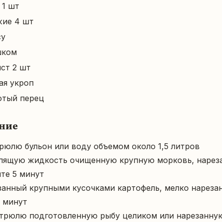
 1 шт
жие 4 шт
су
шком
ст 2 шт
ая укроп
отый перец
ние
рюлю бульон или воду объемом около 1,5 литров

пящую жидкость очищенную крупную морковь, нареза
те 5 минут

анный крупными кусочками картофель, мелко нарезан
 минут

стрюлю подготовленную рыбу целиком или нарезанну