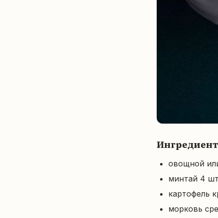
Ингредиен
овощной или
минтай 4 ш
картофель к
морковь сре