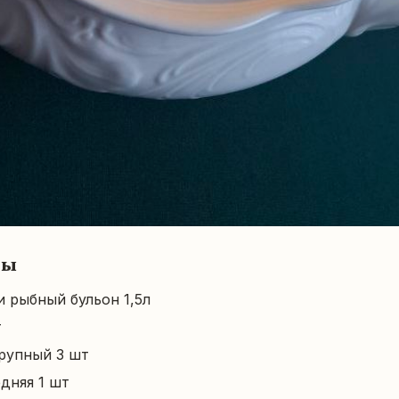
ты
 рыбный бульон 1,5л
т
рупный 3 шт
дняя 1 шт