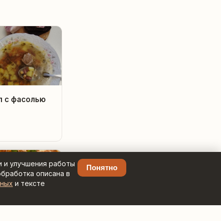
п с фасолью
и и улучшения работы
Понятно
обработка описана в
нных
и тексте