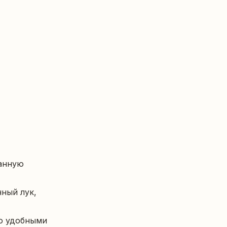
нную 
ный лук, 
ю удобными 