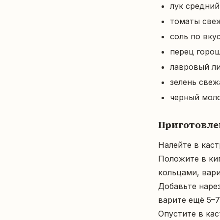
лук средний
томаты све
соль по вку
перец горо
лавровый ли
зелень свеж
черный мол
Приготовле
Налейте в каст
Положите в ки
кольцами, вари
Добавьте нарез
варите ещё 5–7
Опустите в ка