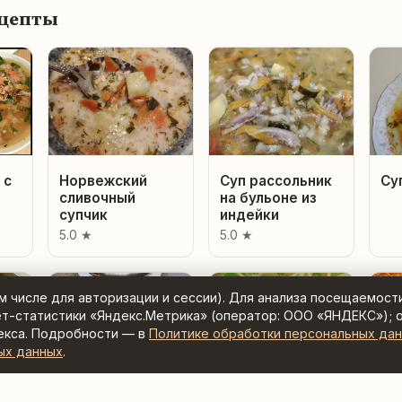
ецепты
 с
Норвежский
Суп рассольник
Су
сливочный
на бульоне из
супчик
индейки
5.0 ★
5.0 ★
ом числе для авторизации и сессии). Для анализа посещаемост
ет-статистики «Яндекс.Метрика» (оператор: ООО «ЯНДЕКС»); 
екса. Подробности — в
Политике обработки персональных да
ых данных
.