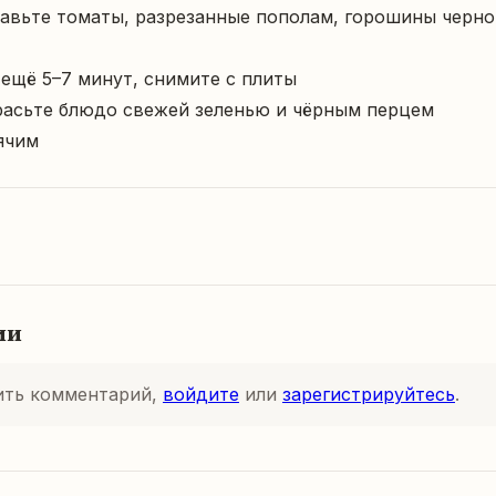
авьте томаты, разрезанные пополам, горошины черног
ещё 5–7 минут, снимите с плиты

расьте блюдо свежей зеленью и чёрным перцем

ячим
ии
ить комментарий,
войдите
или
зарегистрируйтесь
.