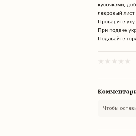
кусочками, доб
лавровый лист

Проварите уху 
При подаче ук
Подавайте гор
★
★
★
★
★
Комментар
Чтобы остав