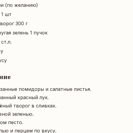
ни (по желанию)
 1 шт
ворог 300 г
угая зелень 1 пучок
ст.л.
су
усу
ние
занные помидоры и салатные листья.

анный красный лук.

ный творог в сливках.

ной зеленью.

ом песто.

лью и перцем по вкусу.