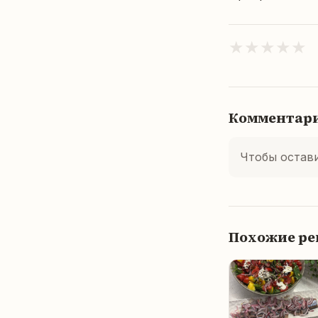
★
★
★
★
★
Комментар
Чтобы остав
Похожие р