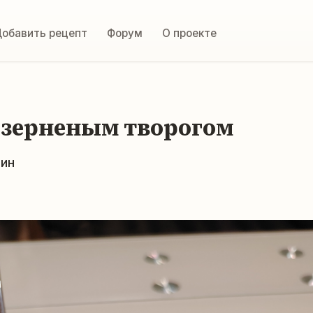
обавить рецепт
Форум
О проекте
с зерненым творогом
мин