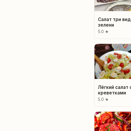
Салат три вид
зелени
5.0 ★
Лёгкий салат 
креветками
5.0 ★