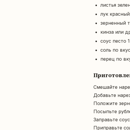
листья зеле
лук красный
зерненный т
кинза или др
соус песто 1 
соль по вку
перец по вк
Приготовле
Смешайте наре
Добавьте нарез
Положите зернё
Посыпьте рубле
Заправьте соус
Приправьте со