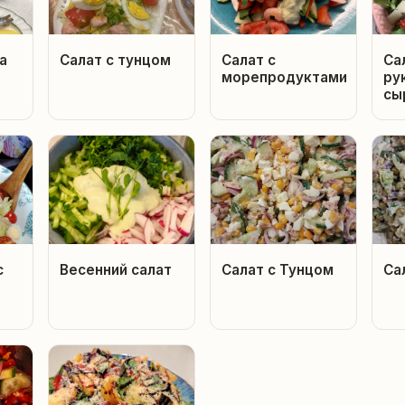
а
Салат с тунцом
Салат с
Са
морепродуктами
ру
сы
с
Весенний салат
Салат с Тунцом
Са