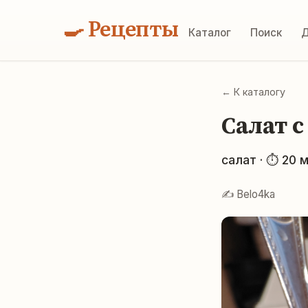
🍳 Рецепты
Каталог
Поиск
Д
← К каталогу
Салат 
салат · ⏱ 20 
✍️ Belo4ka