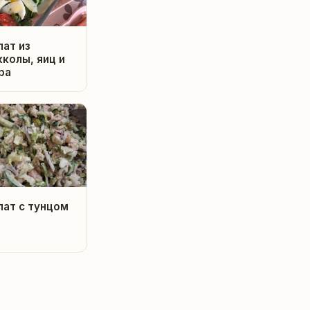
лат из
кколы, яиц и
ра
лат с тунцом