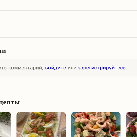
ии
ить комментарий,
войдите
или
зарегистрируйтесь
.
ецепты