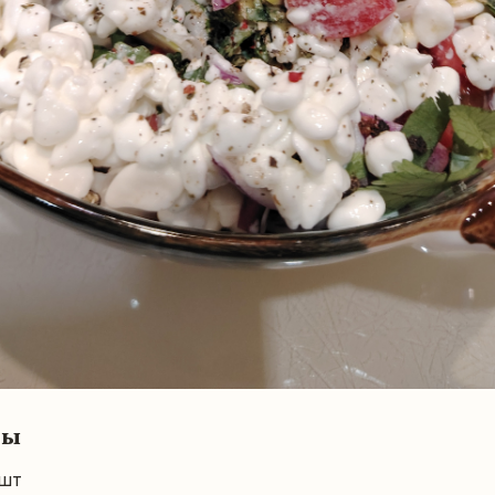
ты
шт