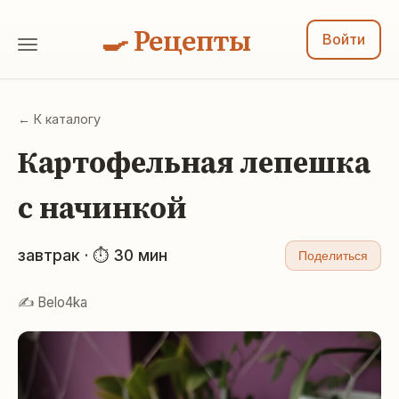
🍳 Рецепты
Войти
← К каталогу
Картофельная лепешка
с начинкой
завтрак · ⏱ 30 мин
Поделиться
✍️ Belo4ka