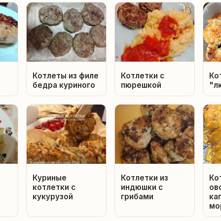
Котлеты из филе
Котлетки с
Ко
бедра куриного
пюрешкой
"л
Куриные
Котлетки из
Ко
котлетки с
индюшки с
ов
кукурузой
грибами
ка
мо