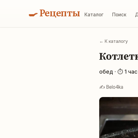
🍳 Рецепты
Каталог
Поиск
Д
← К каталогу
Котлет
обед · ⏱ 1 час
✍️ Belo4ka