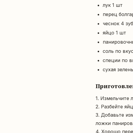
лук 1 шт
перец болга
чеснок 4 зу
яйцо 1 шт
панировочн
соль по вку
специи по в
сухая зелен
Приготовле
1. Измельчите 
2. Разбейте яйц
3. Добавьте из
ложки панирово
4. Хорошо пер