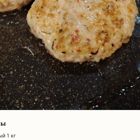
ты
й 1 кг