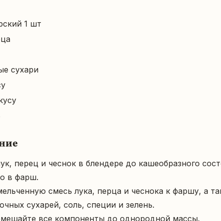
рский 1 шт
бца
ые сухари
су
кусу
ь
ние
лук, перец и чеснок в блендере до кашеобразного состо
о в фарш.

мельченную смесь лука, перца и чеснока к фаршу, а та
чных сухарей, соль, специи и зелень.

емешайте все компоненты до однородной массы.
