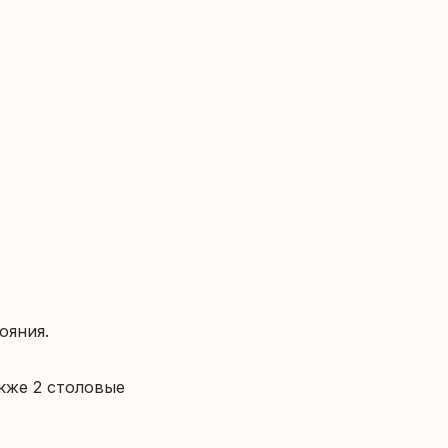
яния.

кже 2 столовые 