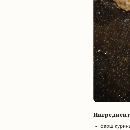
Ингредиен
фарш курины