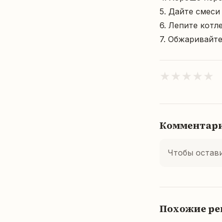
5. Дайте смеси
6. Лепите котл
7. Обжаривайте
★
★
★
★
★
Комментар
Чтобы остав
Похожие р