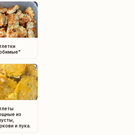
тлетки
юбимые"
тлеты
ощные из
пусты,
ркови и лука.