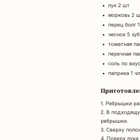
лук 2 шт
морковь 2 
перец болг 
чеснок 5 зу
томатная па
перечная па
соль по вку
паприка 1 чл
Приготовле
1. Ребрышки ра
2. В подходящу
ребрышки.

3. Сверху поло
4. Поверх лука