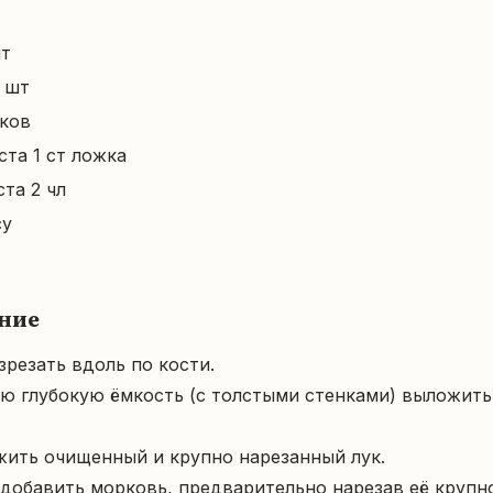
шт
1 шт
бков
ста 1 ст ложка
ста 2 чл
су
ние
зрезать вдоль по кости.

ю глубокую ёмкость (с толстыми стенками) выложить
жить очищенный и крупно нарезанный лук.

 добавить морковь, предварительно нарезав её крупно