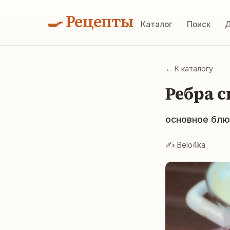
🍳 Рецепты
Каталог
Поиск
Д
← К каталогу
Ребра 
основное блюд
✍️ Belo4ka