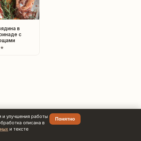
вядина в
ринаде с
ощами
 ★
и и улучшения работы
Понятно
обработка описана в
нных
и тексте