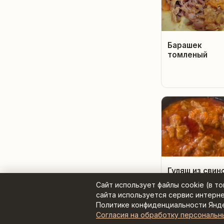
Барашек
томленый
Гуляш из свин
шеи
Сайт использует файлы cookie (в т
сайта используется сервис интерн
Политике конфиденциальности Янд
Согласия на обработку персональн