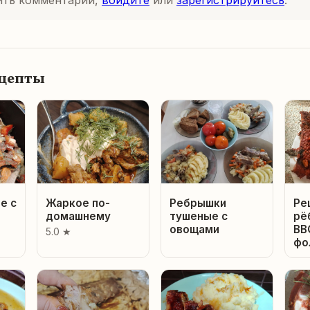
ить комментарий,
войдите
или
зарегистрируйтесь
.
ецепты
е с
Жаркое по-
Ребрышки
Ре
домашнему
тушеные с
рё
овощами
BB
5.0 ★
фо