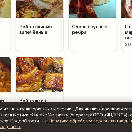
Ребра свиные
Очень вкусные
Го
запечённые
ребра
ма
ов
5.0
ой
Ребрышки с
медом
ом числе для авторизации и сессии). Для анализа посещаемост
ет-статистики «Яндекс.Метрика» (оператор: ООО «ЯНДЕКС»); 
екса. Подробности — в
Политике обработки персональных да
ых данных
.