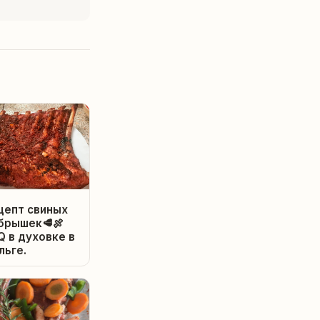
цепт свиных
брышек🥩🍖
Q в духовке в
льге.