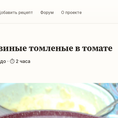
обавить рецепт
Форум
О проекте
свиные томленые в томате
о · ⏱ 2 часа