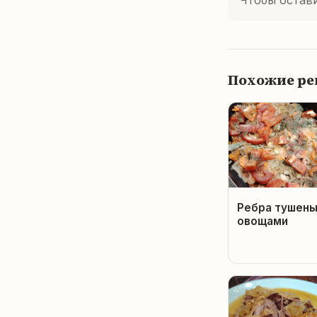
Чтобы остав
Похожие р
Ребра тушены
овощами