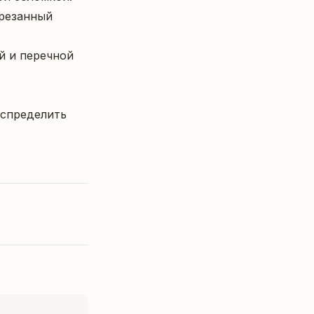
резанный 
 и перечной 
спределить 